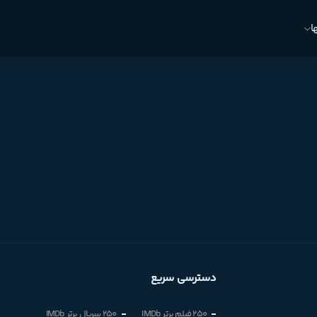
ا
دسترسی سریع
250 فیلم برتر IMDb
250 سریال برتر IMDb