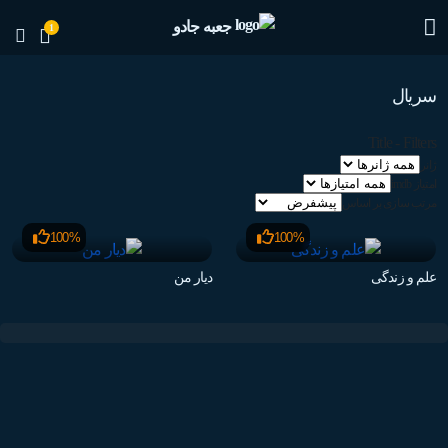
جعبه جادو
1
سریال
Title
-
Filters
ژانر
امتیاز imdb
مرتب سازی بر اساس
100%
100%
علم و زندگی
دیار من