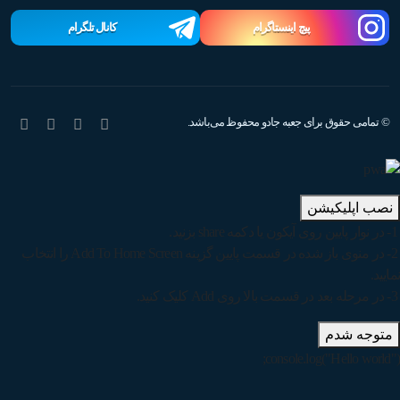
پیچ اینستاگرام
کانال تلگرام
© تمامی حقوق برای جعبه جادو محفوظ می‌باشد.
نصب اپلیکیشن
1- در نوار پایین روی آیکون یا دکمه share بزنید.
2- در منوی باز شده در قسمت پایین گزینه Add To Home Screen را انتخاب
نمایید.
3- در مرحله بعد در قسمت بالا روی Add کلیک کنید.
متوجه شدم
console.log("Hello world");