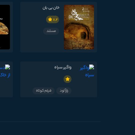
خان بی بان
8.2
مستند
واگیر سیاه
رازآلود
فیلم کوتاه