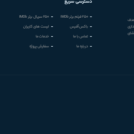
دسترسی سریع
250 فیلم برتر IMDb
250 سریال برتر IMDb
 هدف
دازی
باکس آفیس
لیست های کاربران
اشای
تماس با ما
خدمات ما
درباره ما
سفارش پروژه