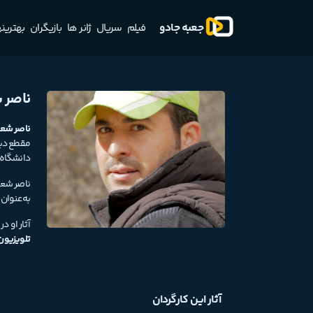
جعبه جادو
فیلم
سریال
ژانر ها
بازیگران
بهترینه
ناصر 
ناصر شعب
مقطع دبی
دانشگاه 
ناصر شعبا
به‌عنوان 
آثار او 
تلویزیون
آثار این کارگردان