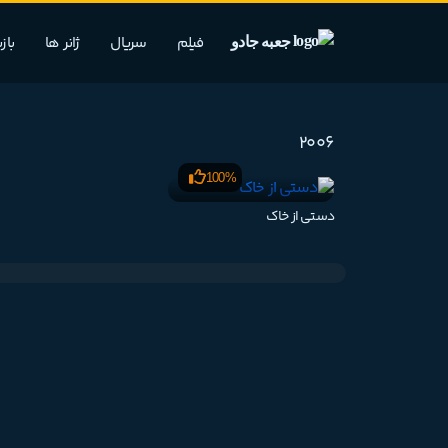
فیلم
سریال
ژانر ها
باز
جعبه جادو
2006
100%
دستی از خاک