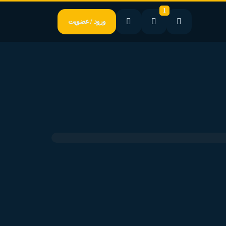
1
ورود / عضویت