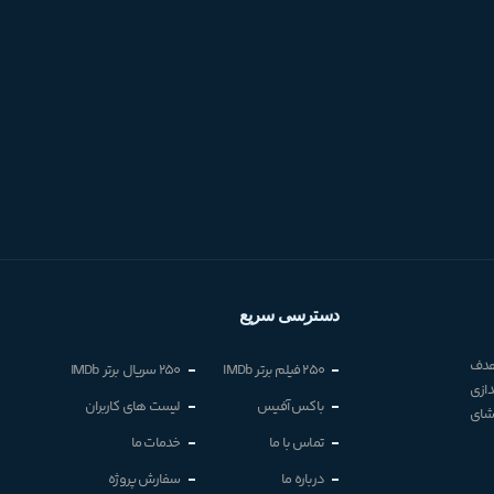
دسترسی سریع
 هدف
250 فیلم برتر IMDb
250 سریال برتر IMDb
دازی
باکس آفیس
لیست های کاربران
اشای
تماس با ما
خدمات ما
درباره ما
سفارش پروژه