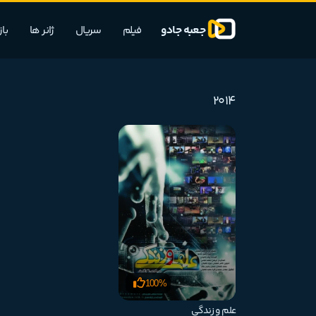
جعبه جادو
فیلم
سریال
ژانر ها
با
2014
100%
علم و زندگی