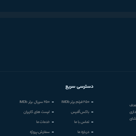
دسترسی سریع
250 فیلم برتر IMDb
250 سریال برتر IMDb
 هدف
دازی
باکس آفیس
لیست های کاربران
اشای
تماس با ما
خدمات ما
درباره ما
سفارش پروژه