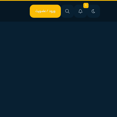
1
ورود / عضویت